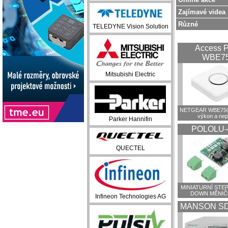
Zajímavé videa
Různé
TELEDYNE Vision Solution
Access P
WBE7
Mitsubishi Electric
NETGEAR WBE750:
výkon a ne
Parker Hannifin
POLOLU-
QUECTEL
MINIATURNÍ STEP
DOWN MĚNIČ
Infineon Technologies AG
MANSON SD