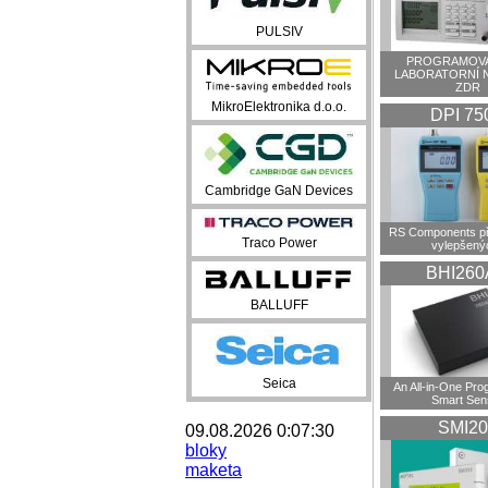
PULSIV
PROGRAMOVA
LABORATORNÍ 
ZDR
MikroElektronika d.o.o.
DPI 75
Cambridge GaN Devices
RS Components př
Traco Power
vylepšenýc
BHI260
BALLUFF
Seica
An All-in-One Pr
Smart Sen
SMI20
09.08.2026 0:07:30
bloky
maketa