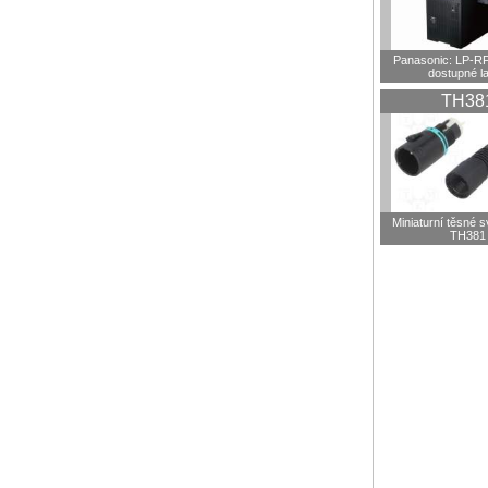
Panasonic: LP-R
dostupné l
TH38
Miniaturní těsné 
TH381