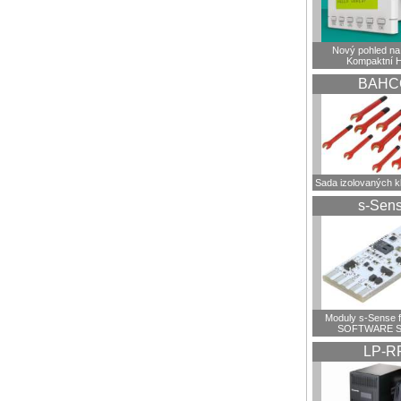
Nový pohled na 
Kompaktní 
BAHC
Sada izolovaných 
s-Sen
Moduly s-Sense 
SOFTWARE S
LP-R