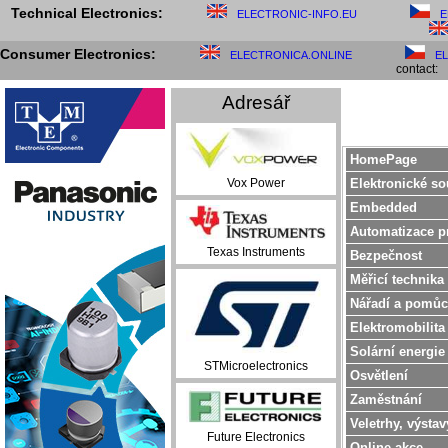
Technical Electronics:
ELECTRONIC-INFO.EU
E
Consumer Electronics:
ELECTRONICA.ONLINE
E
contact:
Adresář
HomePage
Elektronické so
Vox Power
Embedded
Automatizace p
Texas Instruments
Bezpečnost
Měřicí technika
Nářadí a pomůc
Elektromobilita
Solární energie
STMicroelectronics
Osvětlení
Zaměstnání
Veletrhy, výstav
Future Electronics
Online akce