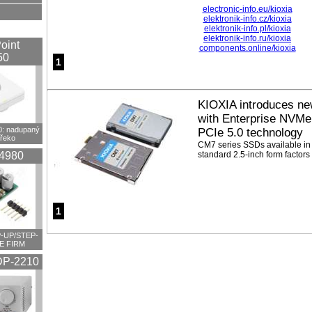
electronic-info.eu/kioxia
elektronik-info.cz/kioxia
elektronik-info.pl/kioxia
elektronik-info.ru/kioxia
oint
components.online/kioxia
50
1
KIOXIA introduces ne
with Enterprise NVMe
 nadupaný
PCIe 5.0 technology
překo
CM7 series SSDs available i
4980
standard 2.5-inch form factors
1
-UP/STEP-
E FIRM
P-2210