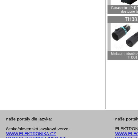
Panasonic: LP-R
dostupné l
TH38
Miniaturní těsné 
TH381
naše portály dle jazyka:
naše portál
česko/slovenská jazyková verze:
ELEKTRONI
WWW.ELEKTRONIKA.CZ
WWW.ELEC