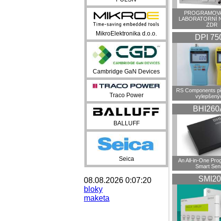
PROGRAMOVA
LABORATORNÍ 
ZDR
MikroElektronika d.o.o.
DPI 75
Cambridge GaN Devices
RS Components př
Traco Power
vylepšenýc
BHI260
BALLUFF
Seica
An All-in-One Pr
Smart Sen
SMI20
08.08.2026 0:07:20
bloky
maketa