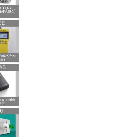
TELNÝ
NAPÁJECÍ
0E
idává řadu
h i
AB
ogrammable
sor
0