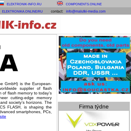
ELEKTRONIK-INFO.RU
COMPONENTS.ONLINE
contact:
info@malutki-media.com
ELEKTRONIKA.ONLINE/RU
H
e GmbH) is the European-
orldwide supplier of flash
n of flash memory to today’s
neer cutting-edge memory
pand society’s horizons. The
Firma týdne
iCS FLASH, is shaping the
g advanced smartphones, PCs,
site