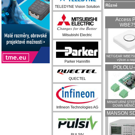
Různé
TELEDYNE Vision Solution
Access P
WBE7
Mitsubishi Electric
NETGEAR WBE750:
výkon a ne
Parker Hannifin
POLOLU-
QUECTEL
MINIATURNÍ STEP
DOWN MĚNIČ
Infineon Technologies AG
MANSON SD
PULSIV