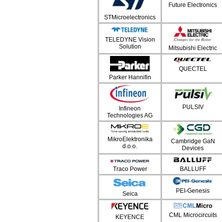
Future Electronics
STMicroelectronics
TELEDYNE Vision
Solution
Mitsubishi Electric
QUECTEL
Parker Hannifin
PULSIV
Infineon
Technologies AG
MikroElektronika
Cambridge GaN
d.o.o.
Devices
Traco Power
BALLUFF
PEI-Genesis
Seica
CML Microcircuits
KEYENCE