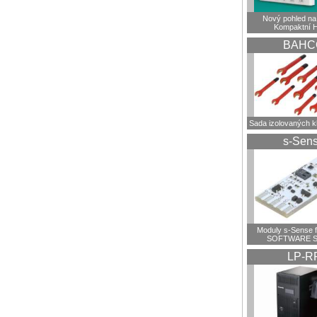
Nový pohled na 
Kompaktní 
BAHC
Sada izolovaných 
s-Sen
Moduly s-Sense 
SOFTWARE S
LP-R