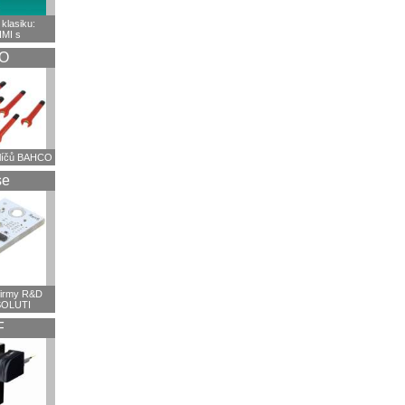
klasiku:
HMI s
O
klíčů BAHCO
se
firmy R&D
OLUTI
F