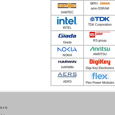
ams-OSRAM
SAMTEC
TDK Corporation
INTEL
RS group
Giada
ANRITSU
NOKIA
HARWIN
Digi-Key Electronics
AERS
Flex Power Modules
.r.o.