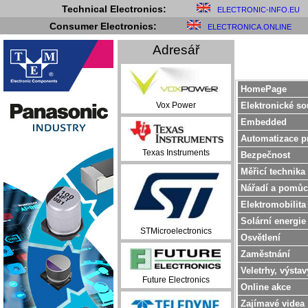
Technical Electronics:
ELECTRONIC-INFO.EU
Consumer Electronics:
ELECTRONICA.ONLINE
Adresář
HomePage
Elektronické so
Vox Power
Embedded
Automatizace p
Texas Instruments
Bezpečnost
Měřicí technika
Nářadí a pomůc
Elektromobilita
Solární energie
STMicroelectronics
Osvětlení
Zaměstnání
Veletrhy, výstav
Future Electronics
Online akce
Zajímavé videa