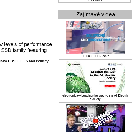
Vox Power
Zajímavé videa
w levels of performance
 SSD family featuring
productronica 2025
n new EDSFF E3.S and industry
electronica—Leading the way to the All Electric
Society