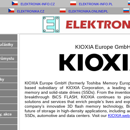
ELEKTRONIK-INFO.CZ
ELEKTRONIK-INFO.PL
ELEKTRONIKA.CZ
ELEKTRONIKA.ONLINE/PL
učástky
KIOXIA Europe Gmb
růmyslu
ky
KIOXIA Europe GmbH (formerly Toshiba Memory Europ
based subsidiary of KIOXIA Corporation, a leading w
memory and solid-state drives (SSDs). From the inventio
breakthrough BiCS FLASH, KIOXIA continues to pio
solutions and services that enrich people’s lives and ex
company’s innovative 3D flash memory technology, B
future of storage in high-density applications, includin
y, akce
SSDs, automotive and data centers. Visit our
KIOXIA web