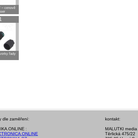
F – cenově
aser
1
svorky řady
y dle zaměření:
kontakt:
KA.ONLINE :
MALUTKI media s
TRONICA.ONLINE
Těrlická 475/22