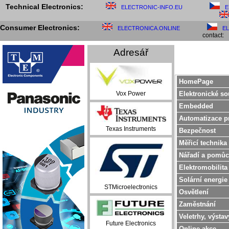
Technical Electronics:
ELECTRONIC-INFO.EU
E
Consumer Electronics:
ELECTRONICA.ONLINE
E
contact:
Adresář
HomePage
Elektronické so
Vox Power
Embedded
Automatizace p
Texas Instruments
Bezpečnost
Měřicí technika
Nářadí a pomůc
Elektromobilita
Solární energie
STMicroelectronics
Osvětlení
Zaměstnání
Veletrhy, výstav
Future Electronics
Online akce