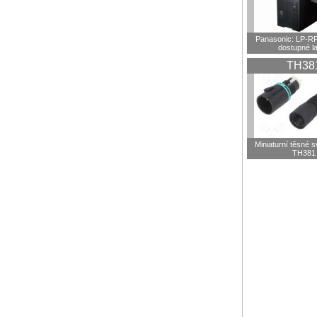
Panasonic: LP-R
dostupné l
TH38
Miniaturní těsné 
TH381