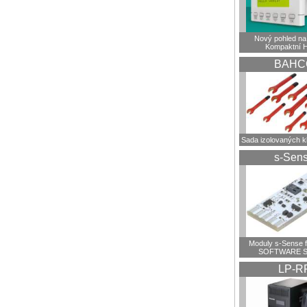
Nový pohled na 
Kompaktní 
BAHC
Sada izolovaných 
s-Sen
Moduly s-Sense 
SOFTWARE S
LP-R