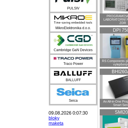
PULSIV
PROGRAMOVA
LABORATORNÍ 
ZDR
MikroElektronika d.o.o.
DPI 75
Cambridge GaN Devices
RS Components př
Traco Power
vylepšenýc
BHI260
BALLUFF
Seica
An All-in-One Pr
Smart Sen
SMI20
09.08.2026 0:07:30
bloky
maketa