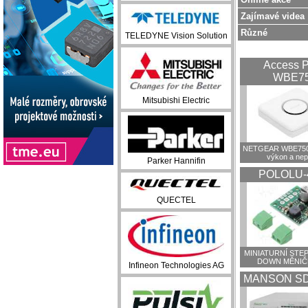
Zajímavé videa
Různé
TELEDYNE Vision Solution
Access P
WBE7
Mitsubishi Electric
NETGEAR WBE750:
výkon a ne
Parker Hannifin
POLOLU-
QUECTEL
MINIATURNÍ STEP
DOWN MĚNIČ
Infineon Technologies AG
MANSON SD