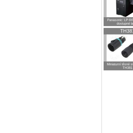
Panasonic: LP-R
dostupné l
TH38
Miniaturní těsné 
TH381