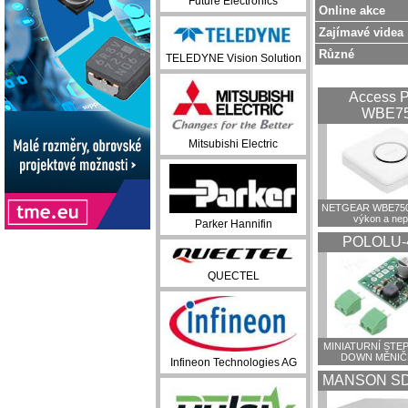
Future Electronics
Online akce
Zajímavé videa
Různé
TELEDYNE Vision Solution
Access P
WBE7
Mitsubishi Electric
NETGEAR WBE750:
výkon a ne
Parker Hannifin
POLOLU-
QUECTEL
MINIATURNÍ STEP
DOWN MĚNIČ
Infineon Technologies AG
MANSON SD