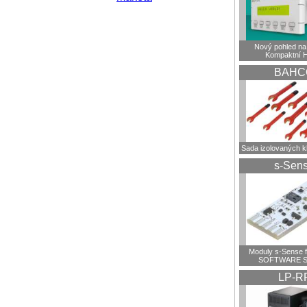
Nový pohled na 
Kompaktní 
BAHC
Sada izolovaných 
s-Sen
Moduly s-Sense 
SOFTWARE S
LP-R