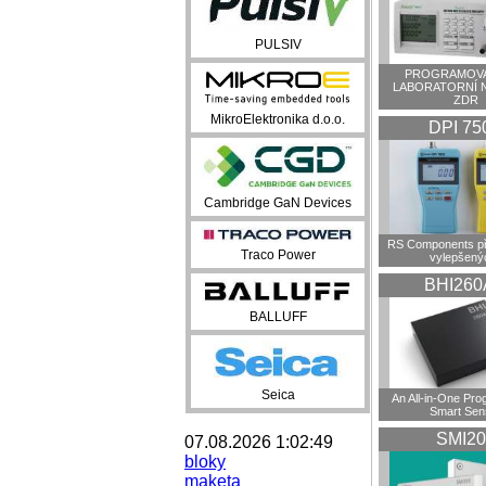
PULSIV
PROGRAMOVA
LABORATORNÍ 
ZDR
MikroElektronika d.o.o.
DPI 75
Cambridge GaN Devices
RS Components př
Traco Power
vylepšenýc
BHI260
BALLUFF
Seica
An All-in-One Pr
Smart Sen
SMI20
07.08.2026 1:02:49
bloky
maketa