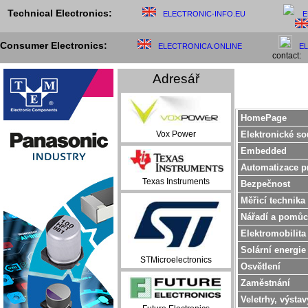
Technical Electronics:
ELECTRONIC-INFO.EU
E
Consumer Electronics:
ELECTRONICA.ONLINE
E
contact:
Adresář
HomePage
Elektronické so
Vox Power
Embedded
Automatizace p
Texas Instruments
Bezpečnost
Měřicí technika
Nářadí a pomůc
Elektromobilita
Solární energie
STMicroelectronics
Osvětlení
Zaměstnání
Veletrhy, výstav