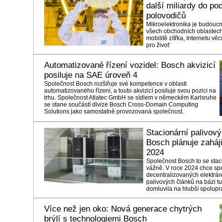
další miliardy do pod
polovodičů
Mikroelektronika je budoucn
všech obchodních oblastech 
mobilitě zítřka, Internetu v
pro život‘
Automatizované řízení vozidel: Bosch akvizicí
posiluje na SAE úroveň 4
Společnost Bosch rozšiřuje své kompetence v oblasti
automatizovaného řízení, a touto akvizicí posiluje svou pozici na
trhu. Společnost Atlatec GmbH se sídlem v německém Karlsruhe
se stane součástí divize Bosch Cross-Domain Computing
Solutions jako samostatně provozovaná společnost.
Stacionární palivov
Bosch plánuje zaháji
2024
Společnost Bosch to se stac
vážně. V roce 2024 chce spo
decentralizovaných elektrár
palivových článků na bázi t
domluvila na hlubší spolupr
Více než jen oko: Nová generace chytrých
brýlí s technologiemi Bosch