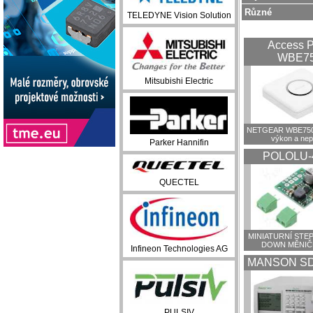
Různé
TELEDYNE Vision Solution
Access P
WBE7
Mitsubishi Electric
NETGEAR WBE750:
výkon a ne
Parker Hannifin
POLOLU-
QUECTEL
MINIATURNÍ STEP
DOWN MĚNIČ
Infineon Technologies AG
MANSON SD
PULSIV