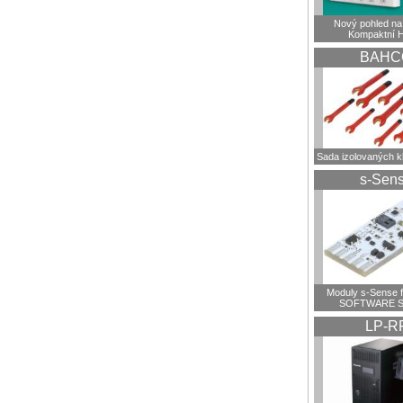
Nový pohled na 
Kompaktní 
BAHC
Sada izolovaných 
s-Sen
Moduly s-Sense 
SOFTWARE S
LP-R