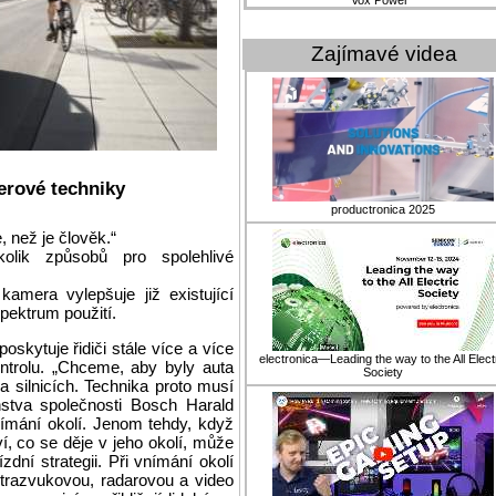
Vox Power
Zajímavé videa
erové techniky
productronica 2025
, než je člověk.“
lik způsobů pro spolehlivé
amera vylepšuje již existující
spektrum použití.
skytuje řidiči stále více a více
electronica—Leading the way to the All Elect
ntrolu. „Chceme, aby byly auta
Society
na silnicích. Technika proto musí
enstva společnosti Bosch Harald
nímání okolí. Jenom tehdy, když
, co se děje v jeho okolí, může
zdní strategii. Při vnímání okolí
ltrazvukovou, radarovou a video