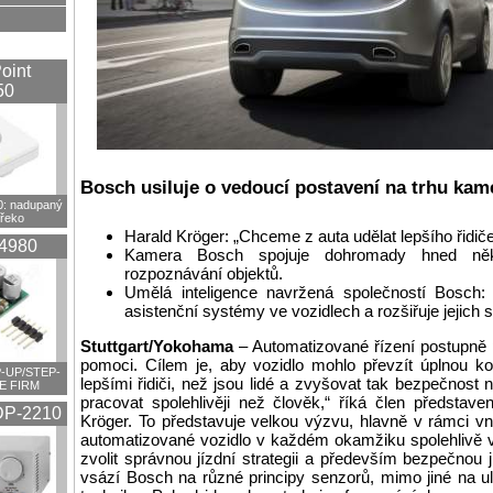
oint
50
Bosch usiluje o vedoucí postavení na trhu kam
 nadupaný
překo
Harald Kröger: „Chceme z auta udělat lepšího řidiče
4980
Kamera Bosch spojuje dohromady hned něko
rozpoznávání objektů.
Umělá inteligence navržená společností Bosch: k
asistenční systémy ve vozidlech a rozšiřuje jejich 
Stuttgart/Yokohama
– Automatizované řízení postupně po
pomoci. Cílem je, aby vozidlo mohlo převzít úplnou ko
-UP/STEP-
lepšími řidiči, než jsou lidé a zvyšovat tak bezpečnost 
E FIRM
pracovat spolehlivěji než člověk,“ říká člen představ
P-2210
Kröger. To představuje velkou výzvu, hlavně v rámci v
automatizované vozidlo v každém okamžiku spolehlivě ví
zvolit správnou jízdní strategii a především bezpečnou jí
vsází Bosch na různé principy senzorů, mimo jiné na u