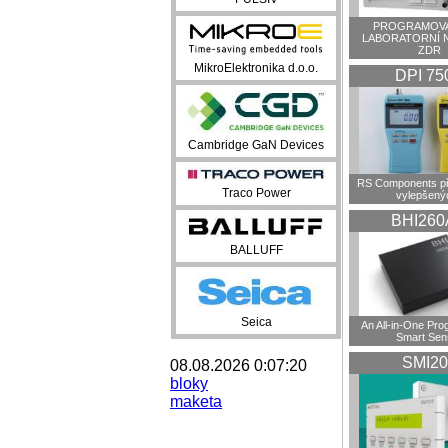
PROGRAMOVA
LABORATORNÍ 
ZDR
MikroElektronika d.o.o.
DPI 75
Cambridge GaN Devices
RS Components př
Traco Power
vylepšenýc
BHI260
BALLUFF
Seica
An All-in-One Pr
Smart Sen
SMI20
08.08.2026 0:07:20
bloky
maketa