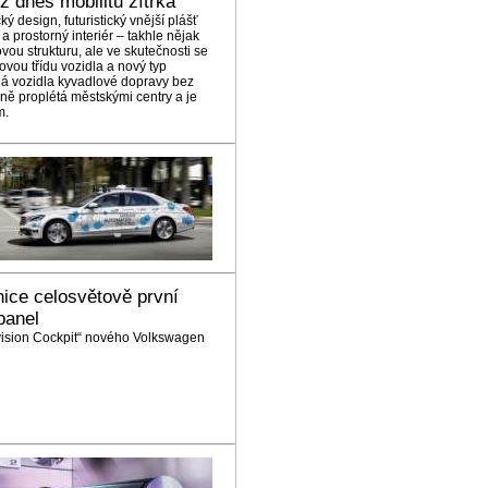
ž dnes mobilitu zítřka
ý design, futuristický vnější plášť
 prostorný interiér – takhle nějak
ovou strukturu, ale ve skutečnosti se
ovou třídu vozidla a nový typ
ná vozidla kyvadlové dopravy bez
čně proplétá městskými centry a je
m.
nice celosvětově první
panel
vision Cockpit“ nového Volkswagen