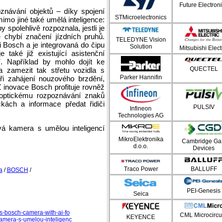
Future Electron
znávání objektů – díky spojení
STMicroelectronics
mo jiné také umělá inteligence:
 spolehlivě rozpoznala, jestli je
 chybí značení jízdních pruhů.
TELEDYNE Vision
 Bosch a je integrovaná do čipu
Solution
Mitsubishi Elect
také již existující asistenční
í. Například by mohlo dojít ke
QUECTEL
 zamezit tak střetu vozidla s
Parker Hannifin
ři zahájení nouzového brzdění,
 inovace Bosch profituje rovněž
optickému rozpoznávání znaků
kách a informace předat řidiči
PULSIV
Infineon
Technologies AG
vá kamera s umělou inteligencí
MikroElektronika
Cambridge G
d.o.o.
Devices
Traco Power
BALLUFF
a
/
BOSCH
/
PEI-Genesis
Seica
es-bosch-camera-with-ai-fo
CML Microcircu
KEYENCE
kamera-s-umelou-inteligenc