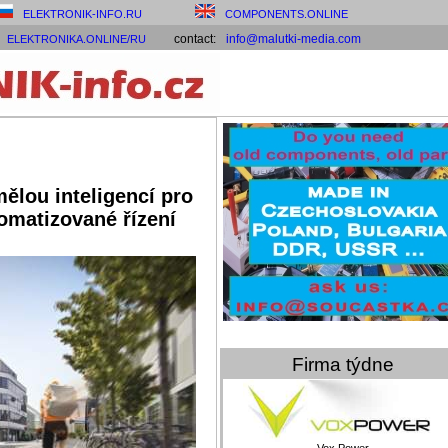
ELEKTRONIK-INFO.RU
COMPONENTS.ONLINE
contact:
info@malutki-media.com
ELEKTRONIKA.ONLINE/RU
ělou inteligencí pro
tomatizované řízení
Firma týdne