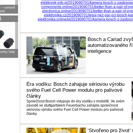
elektronik-info.pl/2019090701/kamera-bosch-z-zastosowa
components.online/2019090701/better-than-a-pair-of-ey
F – cenově
electronica.online/2019090701/better-than-a-pair-of-ey
aser
elektronika.cz/2019090701/lepsi-nez-par-oci-bosch-ka
1
elektronika.online/pl/2019090701/kamera-bosch-z-zastoso
Bosch a Cariad zvyš
automatizovaného ř
inteligence
svorky řady
Éra vodíku: Bosch zahajuje sériovou výrobu
svého Fuel Cell Power modulu pro palivové
články
Společnost Bosch vstupuje do éry vodíku v mobilitě. Ve svém
závodě ve stuttgartském Feuerbachu zahájila společnost
sériovou výrobu svého Fuel Cell Power modulu pro palivové
články.
‘Stvořeno pro život‘