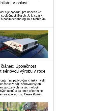
nikání v oblasti
ost a je zásadní pro úspěch ve
společnosti Bosch. Je klíčem k
ěcí a našim technologiím ‚Stvořeným
ý článek: Společnost
t sériovou výrobu v roce
ionárními palivovými články myslí
lečnost zahájit sériovou výrobu
en založených na technologii
uhých oxidů a za tímto účelem se
aci se společností Ceres Power.