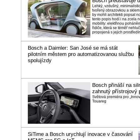
Bosch představuje u
Lehký, vzdušný, minimalistick
tvořený obrazovkou a sklem a
by mohli architekti popsat n
tento popis hodí i na zcela n
mobility: elektřinou poháně
řidiče, která se téměř nehlu
propojená s jejich prostředí
Bosch a Daimler: San José se má stát
pilotním městem pro automatizovanou službu
spolujízdy
Bosch přináší na sil
zahnutý přístrojový 
Světová premiéra pro „Inno
Touareg
SiTime a Bosch urychlují inovace v časování