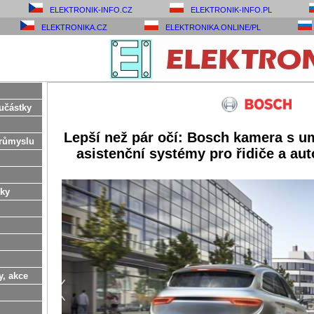
ELEKTRONIK-INFO.CZ
ELEKTRONIK-INFO.PL
ELEKTRONIKA.CZ
ELEKTRONIKA.ONLINE/PL
učástky
Lepší než pár očí: Bosch kamera s um
růmyslu
asistenční systémy pro řidiče a au
ky
y, akce