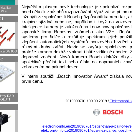
Největším plusem nové technologie je spolehlivé rozpo
klasiku:
hned několik způsobů rozpoznávání. Využívá se přitom mi
HMI s
inženýři ze společnosti Bosch přizpůsobili kameru tak, aby
O
krajnice sjízdná nebo ne, například i když na vozovce
Inteligence kamery je založená na know-how společnosti
japonské firmy Renesas, známého jako V3H. Zlepšuje 
systémy pro řidiče a rozšiřuje spektrum jejich použit
zlepšení automatických systémů nouzového brzdění a
různými druhy zvířat. Navíc se zvyšuje spolehlivost p
protože kamera dokáže vnímat i hůře viditelné chodce. Z
klíčů BAHCO
dopravní značení. Nová kamera Bosch dokáže díky 
se
spolehlivě přečíst text nebo čísla na dopravních znač
zobrazením na palubní desce.
V interní soutěži „Bosch Innovation Award“ získala no
první cenu.
firmy R&D
OLUTI
2019090701 / 09.09.2019 /
Elektromobilit
F
electronic-info.eu/2019090701/better-than-a-pair-of-ey
elektronik-info.cz/2019090701/lepsi-nez-par-oci-bosch-