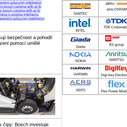
niem-sztucznej-inteligencj
es-bosch-camera-with-ai-fo
ams-OSRAM
es-bosch-camera-with-ai-fo
SAMTEC
mera-s-umelou-inteligenc
waniem-sztucznej-inteligencj
TDK Corporati
INTEL
ují bezpečnost a pohodlí
ízení pomocí umělé
RS group
Giada
ANRITSU
NOKIA
HARWIN
Digi-Key Electro
AERS
Flex Power Modu
 s čipy: Bosch investuje