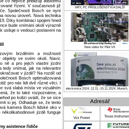
 co nejvíce přibližují lidskému
zované řízení. V současnosti již
HRY, PC PŘÍSLUŠENSTVÍ A DALŠÍ
diče. Společnosti Bosch se nyní
na novou úroveň. Nová technika
019. Díky kombinaci spojení hned
ence bude vnímání okolí výrazně
k usiluje o vedoucí postavení na
íl
New video for Pilot VX
ouzovým brzděním a možností
y objekty ve svém okolí. Navíc
 ně a pro jejich vlastní jízdní
 a tedy vnímat, jak na relevantní
okračovat v jízdě? Na rozdíl od
lečnosti Bosch optimalizovaná
iž pro nás lidi dvě různé věci. I
e svá slabá místa ve vizuálním
electronica 2024, 12.11.-15.11.2024, Munich
mená, že to také rozpoznáme, a
hod po kolizi uvádí, že se sice
Adresář
i si jej. Odhaduje se, že tento
Nová kamera Bosch lidské oko v
 několikahodinové jízdě funguje
Texas Instrume
Vox Power
y asistence řidiče