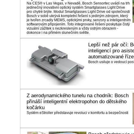
Na CES® v Las Vegas, v Nevadě, Bosch Sensortec uvádí na trh
jedinečný inovativní optický systém Smartglasses Light Drive
pro chytré brýle. Modul Smartglasses Light Drive od společnosti
Bosch v sobě ukrývá kompletní řešení s jediným zdrojem, který
je tvořen zrcadly MEMS, optickými prvky, senzory a inteligentním
softwarovým připojením. Toto integrované řešení poskytuje čistý
vizuální zážitek s nezkresleným a vždy ostrým obrazem -
dokonce i na přímém slunečním světle.
Lepší než pár očí: 
inteligencí pro asis
automatizované říze
Bosch usiluje o vedoucí pos
Z aerodynamického tunelu na chodník: Bosch
přináší inteligentní elektropohon do dětského
kočárku
Systém eStroller představuje revoluci v komfortu a bezpečnosti