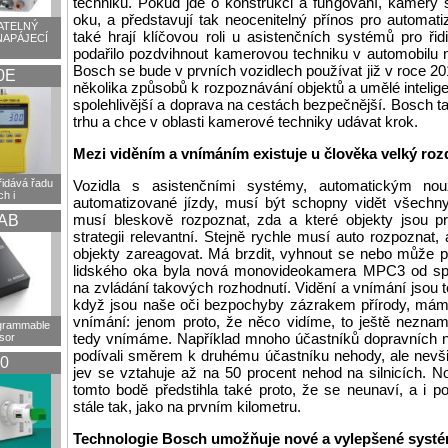
techniku. Pokud jde o konstrukci a fungování, kamery se
oku, a představují tak neocenitelný přínos pro automati
TELNÝ
také hrají klíčovou roli u asistenčních systémů pro ři
NAPÁJECÍ
podařilo pozdvihnout kamerovou techniku v automobilu 
Bosch se bude v prvních vozidlech používat již v roce 2
0E
několika způsobů k rozpoznávání objektů a umělé intelig
spolehlivější a doprava na cestách bezpečnější. Bosch ta
trhu a chce v oblasti kamerové techniky udávat krok.
Mezi viděním a vnímáním existuje u člověka velký rozd
idává řadu
Vozidla s asistenčními systémy, automatickým n
h i
automatizované jízdy, musí být schopny vidět všechn
musí bleskově rozpoznat, zda a které objekty jsou pro
AB
strategii relevantní. Stejně rychle musí auto rozpoznat,
objekty zareagovat. Má brzdit, vyhnout se nebo může p
lidského oka byla nová monovideokamera MPC3 od spo
na zvládání takových rozhodnutí. Vidění a vnímání jsou tot
když jsou naše oči bezpochyby zázrakem přírody, mám
vnímání: jenom proto, že něco vidíme, to ještě nezna
ogrammable
tedy vnímáme. Například mnoho účastníků dopravních ne
sor
podívali směrem k druhému účastníku nehody, ale nevšiml
0
jev se vztahuje až na 50 procent nehod na silnicích. 
tomto bodě předstihla také proto, že se neunaví, a i po
stále tak, jako na prvním kilometru.
Technologie Bosch umožňuje nové a vylepšené systém