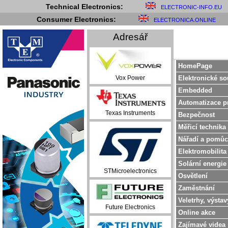
Technical Electronics:
ELECTRONIC-INFO.EU
Consumer Electronics:
ELECTRONICA.ONLINE
Adresář
HomePage
Elektronické so
Vox Power
Embedded
Automatizace p
Texas Instruments
Bezpečnost
Měřicí technika
Nářadí a pomůc
Elektromobilita
Solární energie
STMicroelectronics
Osvětlení
Zaměstnání
Veletrhy, výstav
Future Electronics
Online akce
Zajímavé videa