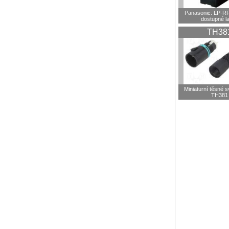
Panasonic: LP-R
dostupné l
TH38
Miniaturní těsné 
TH381