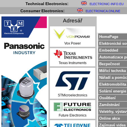
Technical Electronics:
ELECTRONIC-INFO.EU
Consumer Electronics:
ELECTRONICA.ONLINE
Adresář
HomePage
Elektronické so
Vox Power
Embedded
Automatizace p
Texas Instruments
Bezpečnost
Měřicí technika
Nářadí a pomůc
Elektromobilita
Solární energie
STMicroelectronics
Osvětlení
Zaměstnání
Veletrhy, výstav
Future Electronics
Online akce
Zajímavé videa