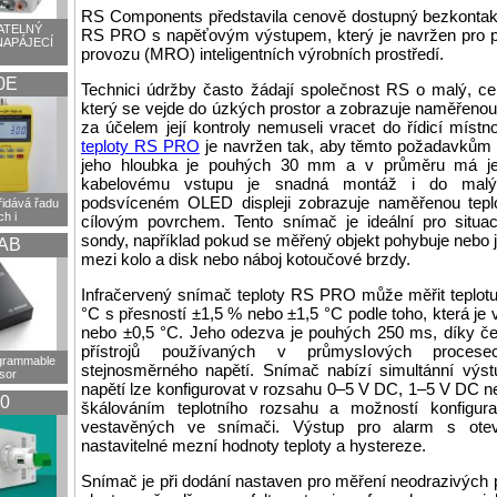
RS Components představila cenově dostupný bezkontaktn
TELNÝ
RS PRO s napěťovým výstupem, který je navržen pro pou
NAPÁJECÍ
provozu (MRO) inteligentních výrobních prostředí.
0E
Technici údržby často žádají společnost RS o malý, ce
který se vejde do úzkých prostor a zobrazuje naměřenou
za účelem její kontroly nemuseli vracet do řídicí míst
teploty RS PRO
je navržen tak, aby těmto požadavkům
jeho hloubka je pouhých 30 mm a v průměru má 
kabelovému vstupu je snadná montáž i do malý
podsvíceném OLED displeji zobrazuje naměřenou teplo
idává řadu
h i
cílovým povrchem. Tento snímač je ideální pro situac
sondy, například pokud se měřený objekt pohybuje nebo je
AB
mezi kolo a disk nebo náboj kotoučové brzdy.
Infračervený snímač teploty RS PRO může měřit teplotu
°C s přesností ±1,5 % nebo ±1,5 °C podle toho, která je 
nebo ±0,5 °C. Jeho odezva je pouhých 250 ms, díky č
přístrojů používaných v průmyslových procesec
ogrammable
stejnosměrného napětí. Snímač nabízí simultánní výst
sor
napětí lze konfigurovat v rozsahu 0–5 V DC, 1–5 V DC 
0
škálováním teplotního rozsahu a možností konfigur
vestavěných ve snímači. Výstup pro alarm s otev
nastavitelné mezní hodnoty teploty a hystereze.
Snímač je při dodání nastaven pro měření neodrazivých po