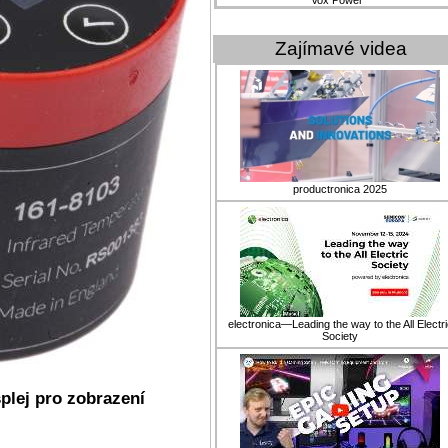
Vox Power
Zajímavé videa
productronica 2025
electronica—Leading the way to the All Electri
Society
plej pro zobrazení