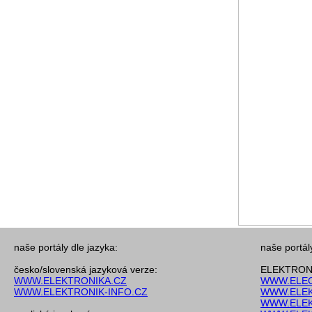
naše portály dle jazyka:
naše portál
česko/slovenská jazyková verze:
ELEKTRONI
WWW.ELEKTRONIKA.CZ
WWW.ELEC
WWW.ELEKTRONIK-INFO.CZ
WWW.ELEK
WWW.ELEK