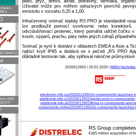
plast, pryž, dřevo, asfalt, potraviny, farmaka, organ
Uživatel může pro měření odrazivých povrchů pevných
klasiku:
emisivitu v rozsahu 0,20 a 1,00.
HMI s
O
Infračervený snímač teploty RS PRO je standardně osaz
lze prodloužit pomocí svorkovnic nebo konektorů. K
odvzdušňovací prstenec, který pomáhá udržet čočku v č
kouře, výparů, prachu, páry nebo jiných zdrojů případnéh
Snímač je nyní k dostání v oblastech EMEA a Asie a Ti
nabízí krytí IP65 a dodává se s pečetí „RS PRO Ap
klíčů BAHCO
důkladně testován tak, aby splňoval náročné průmyslové 
se
2020012602 / 26.01.2020 /
Měřicí technik
electronic-info.eu/2020012602/rs-components-launches-l
firmy R&D
elektronik-info.cz/2020012602/spolecnost-rs-components
OLUTI
elektronik-info.pl/2020012602/firma-rs-components-wpro
components.online/2020012602/rs-components-launches-l
F
RS Group completes a
€365 million acquisition of hig