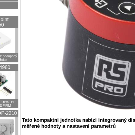
oint
50
 nadupaný
překo
4980
-UP/STEP-
E FIRM
P-2210
Tato kompaktní jednotka nabízí integrovaný dis
měřené hodnoty a nastavení parametrů