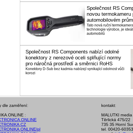
Společnost RS Comp
novou termokameru p
automobilovém prům
Tato nová ruční termokamera
technologie výrobce, je ideá
automobilů
Společnost RS Components nabízí odolné
konektory z nerezové oceli splňující normy
pro náročná prostředí a směrnici RoHS
Konektory D-Sub bez kadmia nabízejí vynikající odolnost vůči
korozi
y dle zaměření:
kontakt:
KA.ONLINE :
MALUTKI media s
TRONICA.ONLINE
Těrlická 475/22
TRONIKA.CZ
735 35 Horní Su
TRONIKA.ONLINE/pl
tel. 00420-6035