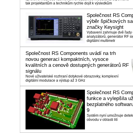
tak projektantům a technikům rychle dojít k výsledkům
Společnost RS Comp
výběr špičkových sa
značky Keysight
Vybavení zahrnuje dvě řady o
analyzátorů, generátor RF si
digitální multimetr
Společnost RS Components uvádí na trh
novou generaci kompaktních, vysoce
kvalitních a cenově dostupných generátorů RF
signálu
Nové uživatelské rozhraní dotykové obrazovky, komplexní
digitální modulace a výstup až 3 GHz
Společnost RS Comp
funkce a vylepšila u
bezplatného softwa
9
Systém nyní umožnuje detek
obvodu v oblasti lití