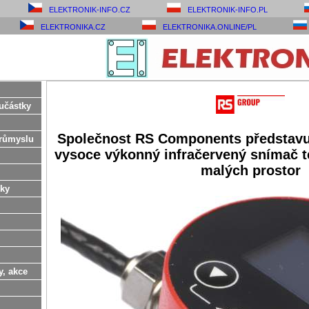
ELEKTRONIK-INFO.CZ
ELEKTRONIK-INFO.PL
ELEKTRONIKA.CZ
ELEKTRONIKA.ONLINE/PL
učástky
Společnost RS Components představu
růmyslu
vysoce výkonný infračervený snímač t
malých prostor
ky
y, akce