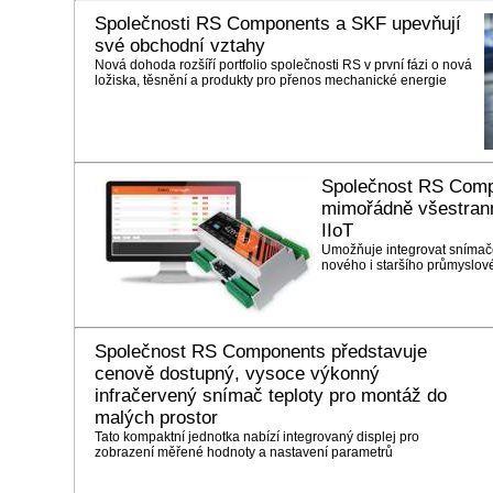
Společnosti RS Components a SKF upevňují
své obchodní vztahy
Nová dohoda rozšíří portfolio společnosti RS v první fázi o nová
ložiska, těsnění a produkty pro přenos mechanické energie
Společnost RS Comp
mimořádně všestran
IIoT
Umožňuje integrovat snímače
nového i staršího průmyslov
Společnost RS Components představuje
cenově dostupný, vysoce výkonný
infračervený snímač teploty pro montáž do
malých prostor
Tato kompaktní jednotka nabízí integrovaný displej pro
zobrazení měřené hodnoty a nastavení parametrů