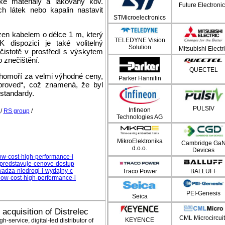
ické materiály a lakovaný kov.
Future Electroni
 látek nebo kapalin nastavit
STMicroelectronics
en kabelem o délce 1 m, který
TELEDYNE Vision
 dispozici je také volitelný
Solution
Mitsubishi Electr
istotě v prostředí s výskytem
o znečištění.
QUECTEL
chomoří za velmi výhodné ceny,
Parker Hannifin
proved“, což znamená, že byl
standardy.
PULSIV
Infineon
a
/
RS group
/
Technologies AG
MikroElektronika
Cambridge Ga
d.o.o.
Devices
ow-cost-high-performance-i
-predstavuje-cenove-dostup
wadza-niedrogi-i-wydajny-c
Traco Power
BALLUFF
ow-cost-high-performance-i
PEI-Genesis
Seica
cquisition of Distrelec
CML Microcircuit
KEYENCE
h-service, digital-led distributor of