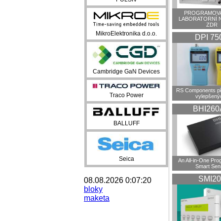
PROGRAMOVA
LABORATORNÍ 
ZDR
MikroElektronika d.o.o.
DPI 75
Cambridge GaN Devices
RS Components př
Traco Power
vylepšenýc
BHI260
BALLUFF
Seica
An All-in-One Pr
Smart Sen
SMI20
08.08.2026 0:07:20
bloky
maketa