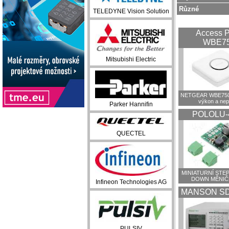
Různé
TELEDYNE Vision Solution
Access P
WBE7
Mitsubishi Electric
NETGEAR WBE750:
výkon a ne
Parker Hannifin
POLOLU-
QUECTEL
MINIATURNÍ STEP
DOWN MĚNIČ
Infineon Technologies AG
MANSON SD
PULSIV