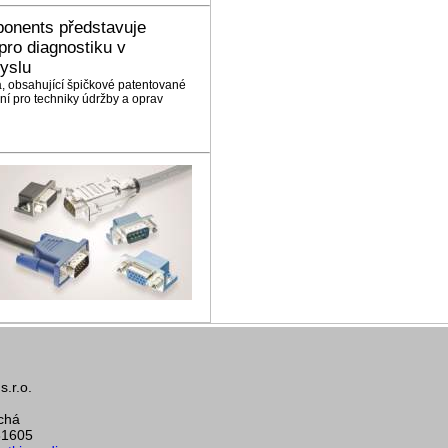
onents představuje
ro diagnostiku v
yslu
, obsahující špičkové patentované
lní pro techniky údržby a oprav
.r.o.
chá
31605