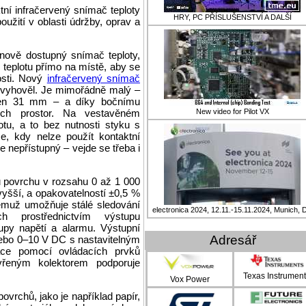
í infračervený snímač teploty
HRY, PC PŘÍSLUŠENSTVÍ A DALŠÍ
žití v oblasti údržby, oprav a
nově dostupný snímač teploty,
 teplotu přímo na místě, aby se
nosti. Nový
infračervený snímač
 vyhověl. Je mimořádně malý –
jen 31 mm – a díky bočnímu
ch prostor. Na vestavěném
New video for Pilot VX
tu, a to bez nutnosti styku s
e, kdy nelze použít kontaktní
 nepřístupný – vejde se třeba i
 povrchu v rozsahu 0 až 1 000
vyšší, a opakovatelností ±0,5 %
emuž umožňuje stálé sledování
electronica 2024, 12.11.-15.11.2024, Munich, 
h prostřednictvím výstupu
upy napětí a alarmu. Výstupní
Adresář
nebo 0–10 V DC s nastavitelným
ace pomocí ovládacích prvků
řeným kolektorem podporuje
Texas Instrumen
Vox Power
vrchů, jako je například papír,