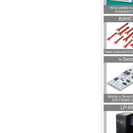
Nový pohled na 
Kompaktní 
BAHC
Sada izolovaných 
s-Sen
Moduly s-Sense 
SOFTWARE S
LP-R