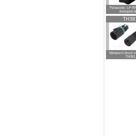
Panasonic: LP-R
dostupné l
TH38
Miniaturní těsné 
TH381