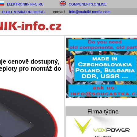
ELEKTRONIK-INFO.RU
COMPONENTS.ONLINE
contact:
info@malutki-media.com
ELEKTRONIKA.ONLINE/RU
je cenově dostupný,
eploty pro montáž do
Firma týdne