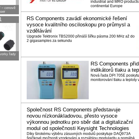
industrial and MRO products
continental Europe
F – cenově
aser
RS Components zavádí ekonomické řešení
1
vysoce kvalitního osciloskopu pro průmysl a
vzdělávání
Upgrade Tektronix TBS2000 přináší šířku pásma 200 MHz až do
2 gigasamples za sekundu
svorky řady
RS Components přid
indikátorů tlaku a te
Nová řada DPI 705E poskytuj
monitorování tlaku a teploty
Společnost RS Components představuje
novou nízkonákladovou, přesto vysoce
výkonnou jednotku pro sběr dat a digitalizační
modul od společnosti Keysight Technologies
Díky širokému výběru zásuvných modulů poskytuje DAQ973A
špičkové možnosti vzorkování a rozsáhlou modularitu a pomáhá