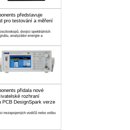
onents představuje
d pro testování a měření
sciloskopů, dvojici spektrálních
gnálu, analyzátor energie a
onents přidala nové
živatelské rozhraní
ru PCB DesignSpark verze
ci nezapojených vodičů nebo volbu