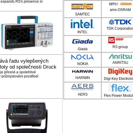
 expands RS's presence in
ams-OSRAM
SAMTEC
TDK Corporatio
INTEL
RS group
Giada
ává řadu vylepšených
ANRITSU
NOKIA
ploty od společnosti Druck
e přesné a spolehlivé
 v průmyslovém prostředí
HARWIN
Digi-Key Electron
AERS
Flex Power Modu