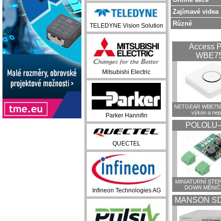
Zajímavé videa
Různé
TELEDYNE Vision Solution
Access P
WBE7
Mitsubishi Electric
NETGEAR WBE750:
výkon a ne
Parker Hannifin
POLOLU-
QUECTEL
MINIATURNÍ STEP
DOWN MĚNIČ
Infineon Technologies AG
MANSON SD