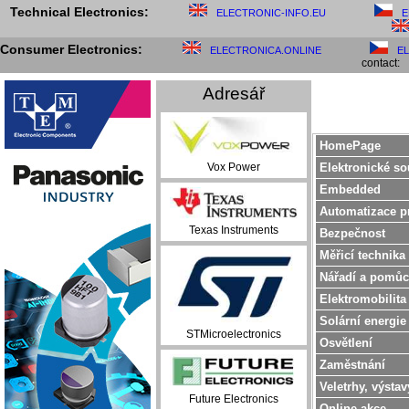
Technical Electronics:
ELECTRONIC-INFO.EU
E
Consumer Electronics:
ELECTRONICA.ONLINE
E
contact:
Adresář
HomePage
Elektronické so
Vox Power
Embedded
Automatizace p
Texas Instruments
Bezpečnost
Měřicí technika
Nářadí a pomůc
Elektromobilita
Solární energie
STMicroelectronics
Osvětlení
Zaměstnání
Veletrhy, výstav
Future Electronics
Online akce