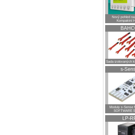
Nový pohled na 
Kompaktní 
BAHC
Sada izolovaných 
s-Sen
Moduly s-Sense 
SOFTWARE S
LP-R