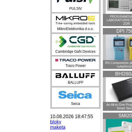
PULSIV
PROGRAMOVA
LABORATORNÍ 
ZDR
MikroElektronika d.o.o.
DPI 75
Cambridge GaN Devices
RS Components př
Traco Power
vylepšenýc
BHI260
BALLUFF
Seica
An All-in-One Pr
Smart Sen
SMI20
10.08.2026 18:47:55
bloky
maketa