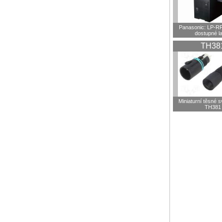
Panasonic: LP-R
dostupné l
TH38
Miniaturní těsné 
TH381