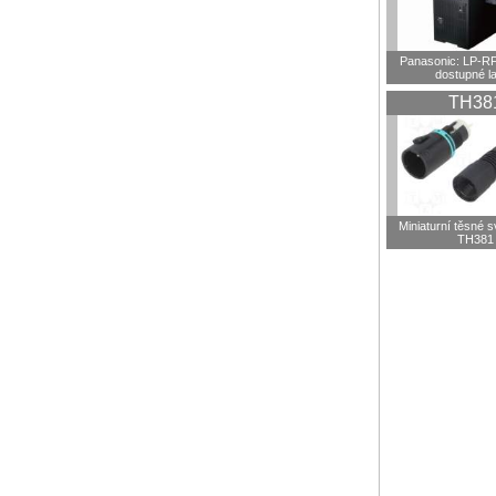
Panasonic: LP-R
dostupné l
TH38
Miniaturní těsné 
TH381