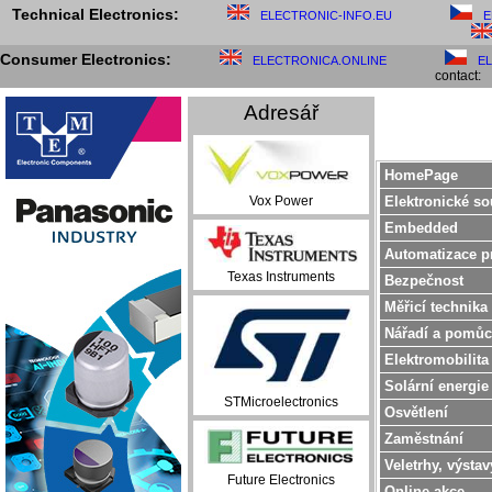
Technical Electronics:
ELECTRONIC-INFO.EU
E
Consumer Electronics:
ELECTRONICA.ONLINE
E
contact:
Adresář
HomePage
Elektronické so
Vox Power
Embedded
Automatizace p
Texas Instruments
Bezpečnost
Měřicí technika
Nářadí a pomůc
Elektromobilita
Solární energie
STMicroelectronics
Osvětlení
Zaměstnání
Veletrhy, výstav
Future Electronics
Online akce