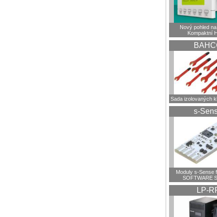
Nový pohled na 
Kompaktní 
BAHC
Sada izolovaných 
s-Sen
Moduly s-Sense 
SOFTWARE S
LP-R