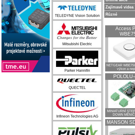
Zajímavé videa
Různé
TELEDYNE Vision Solution
Access P
WBE7
Mitsubishi Electric
NETGEAR WBE750:
výkon a ne
Parker Hannifin
POLOLU-
QUECTEL
MINIATURNÍ STEP
DOWN MĚNIČ
Infineon Technologies AG
MANSON SD