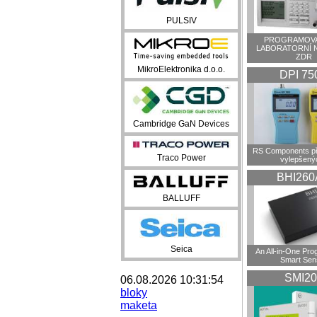
PULSIV
PROGRAMOVA
LABORATORNÍ 
ZDR
MikroElektronika d.o.o.
DPI 75
Cambridge GaN Devices
RS Components př
Traco Power
vylepšenýc
BHI260
BALLUFF
Seica
An All-in-One Pr
Smart Sen
SMI20
06.08.2026 10:31:54
bloky
maketa