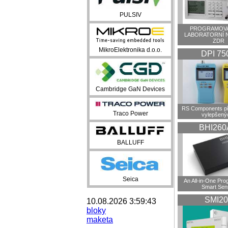
PULSIV
PROGRAMOVA
LABORATORNÍ 
ZDR
MikroElektronika d.o.o.
DPI 75
Cambridge GaN Devices
RS Components př
Traco Power
vylepšenýc
BHI260
BALLUFF
Seica
An All-in-One Pr
Smart Sen
SMI20
10.08.2026 3:59:43
bloky
maketa