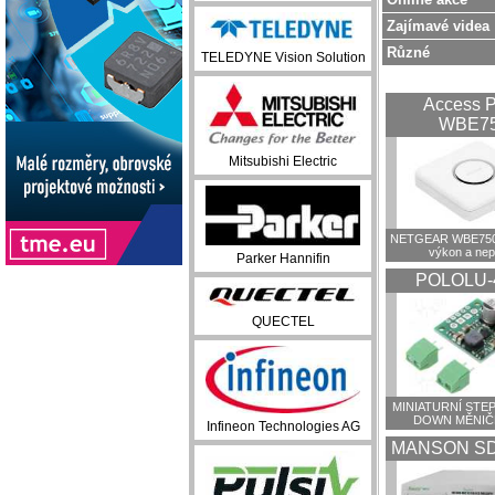
Zajímavé videa
Různé
TELEDYNE Vision Solution
Access P
WBE7
Mitsubishi Electric
NETGEAR WBE750:
výkon a ne
Parker Hannifin
POLOLU-
QUECTEL
MINIATURNÍ STEP
DOWN MĚNIČ
Infineon Technologies AG
MANSON SD