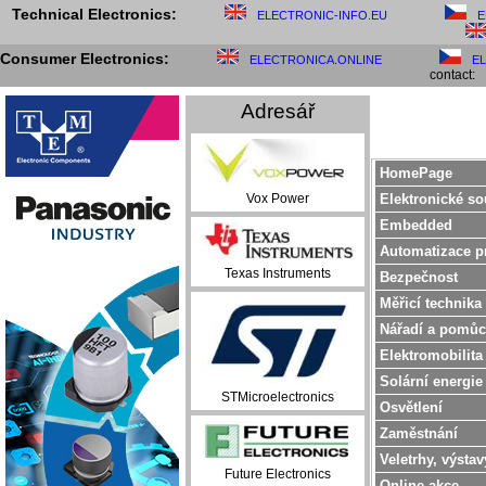
Technical Electronics:
ELECTRONIC-INFO.EU
E
Consumer Electronics:
ELECTRONICA.ONLINE
E
contact:
Adresář
HomePage
Elektronické so
Vox Power
Embedded
Automatizace p
Texas Instruments
Bezpečnost
Měřicí technika
Nářadí a pomůc
Elektromobilita
Solární energie
STMicroelectronics
Osvětlení
Zaměstnání
Veletrhy, výstav
Future Electronics
Online akce