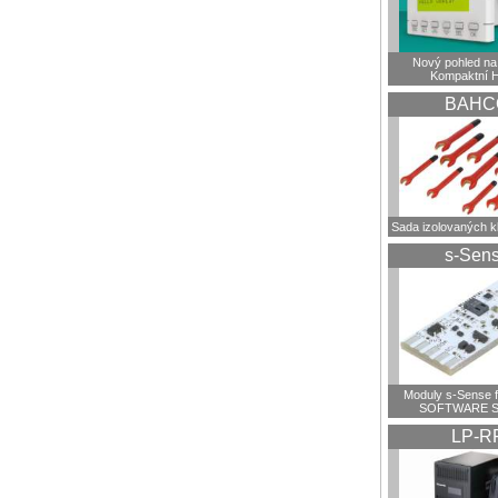
Nový pohled na 
Kompaktní 
BAHC
Sada izolovaných 
s-Sen
Moduly s-Sense 
SOFTWARE S
LP-R