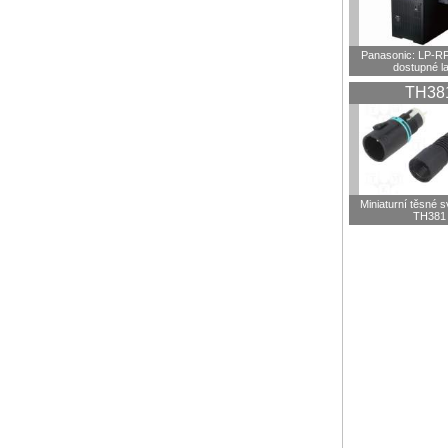
Panasonic: LP-R
dostupné l
TH38
Miniaturní těsné 
TH381