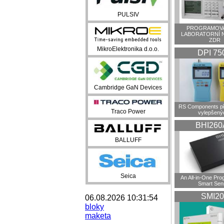
PULSIV
PROGRAMOVA
LABORATORNÍ 
ZDR
MikroElektronika d.o.o.
DPI 75
Cambridge GaN Devices
RS Components př
Traco Power
vylepšenýc
BHI260
BALLUFF
Seica
An All-in-One Pr
Smart Sen
SMI20
06.08.2026 10:31:54
bloky
maketa