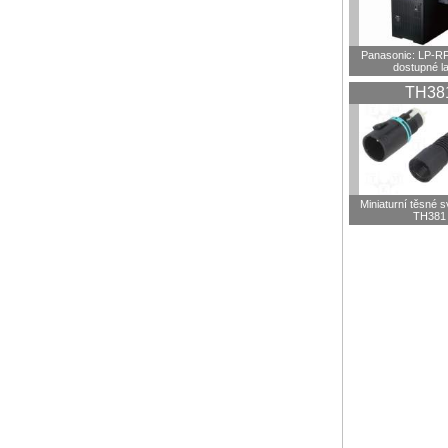
Panasonic: LP-R
dostupné l
TH38
Miniaturní těsné 
TH381