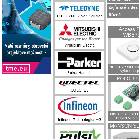
Zajímavé videa
Různé
TELEDYNE Vision Solution
Access P
WBE7
Mitsubishi Electric
NETGEAR WBE750:
výkon a ne
Parker Hannifin
POLOLU-
QUECTEL
MINIATURNÍ STEP
DOWN MĚNIČ
Infineon Technologies AG
MANSON SD