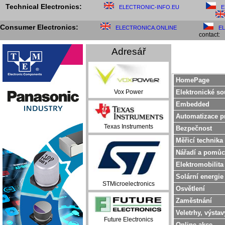
Technical Electronics:
ELECTRONIC-INFO.EU
E
Consumer Electronics:
ELECTRONICA.ONLINE
E
contact:
Adresář
HomePage
Elektronické so
Vox Power
Embedded
Automatizace p
Texas Instruments
Bezpečnost
Měřicí technika
Nářadí a pomůc
Elektromobilita
Solární energie
STMicroelectronics
Osvětlení
Zaměstnání
Veletrhy, výstav
Future Electronics
Online akce