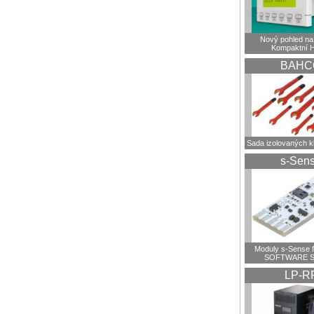
Nový pohled na 
Kompaktní 
BAHC
Sada izolovaných 
s-Sen
Moduly s-Sense 
SOFTWARE S
LP-R