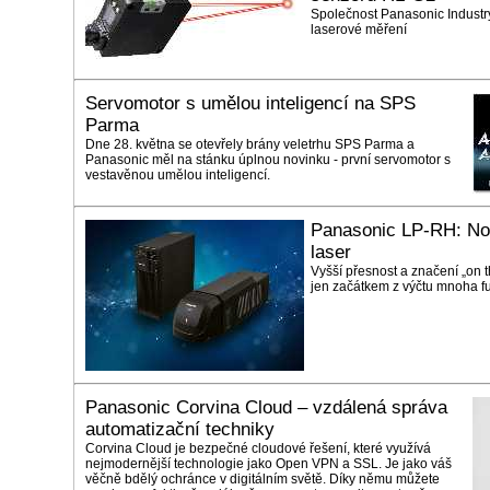
Společnost Panasonic Industr
laserové měření
Servomotor s umělou inteligencí na SPS
Parma
Dne 28. května se otevřely brány veletrhu SPS Parma a
Panasonic měl na stánku úplnou novinku - první servomotor s
vestavěnou umělou inteligencí.
Panasonic LP-RH: No
laser
Vyšší přesnost a značení „on th
jen začátkem z výčtu mnoha f
Panasonic Corvina Cloud – vzdálená správa
automatizační techniky
Corvina Cloud je bezpečné cloudové řešení, které využívá
nejmodernější technologie jako Open VPN a SSL. Je jako váš
věčně bdělý ochránce v digitálním světě. Díky němu můžete