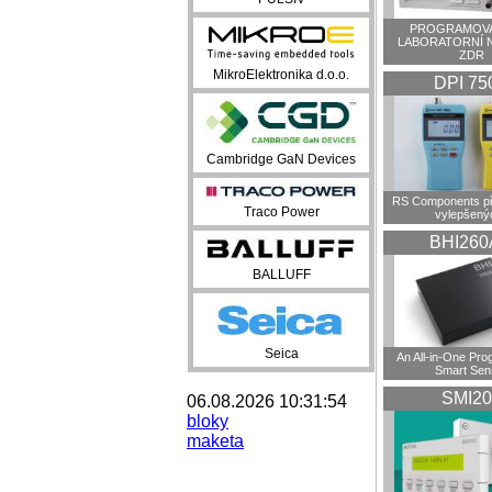
PROGRAMOVA
LABORATORNÍ 
ZDR
MikroElektronika d.o.o.
DPI 75
Cambridge GaN Devices
RS Components př
Traco Power
vylepšenýc
BHI260
BALLUFF
Seica
An All-in-One Pr
Smart Sen
SMI20
06.08.2026 10:31:54
bloky
maketa