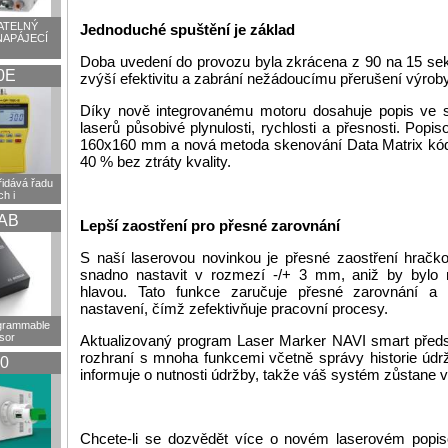
TELNÝ
Jednoduché spuštění je základ
NAPÁJECÍ
Doba uvedení do provozu byla zkrácena z 90 na 15 sek
0E
zvýší efektivitu a zabrání nežádoucímu přerušení výroby
Díky nově integrovanému motoru dosahuje popis ve s
laserů působivé plynulosti, rychlosti a přesnosti. Popis
160x160 mm a nová metoda skenování Data Matrix kód
40 % bez ztráty kvality.
idává řadu
h i
AB
Lepší zaostření pro přesné zarovnání
S naší laserovou novinkou je přesné zaostření hračko
snadno nastavit v rozmezí -/+ 3 mm, aniž by bylo 
hlavou. Tato funkce zaručuje přesné zarovnání a
nastavení, čímž zefektivňuje pracovní procesy.
ogrammable
sor
Aktualizovaný program Laser Marker NAVI smart předst
rozhraní s mnoha funkcemi včetně správy historie údr
0
informuje o nutnosti údržby, takže váš systém zůstane 
Chcete-li se dozvědět více o novém laserovém popis