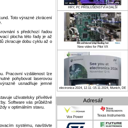
HRY, PC PŘÍSLUŠENSTVÍ A DALŠÍ
und. Toto výrazné zkrácení
.
rovnání s předchozí řadou
ovací plocha této řady je až
ů zkracuje dobu cyklu až o
New video for Pilot VX
u. Pracovní vzdálenost lze
nutné pohybovat laserovou
 výrazně usnadňuje jemné
electronica 2024, 12.11.-15.11.2024, Munich, DE
avuje uživatelsky přívětivé
Adresář
žby. Software vás průběžně
vždy v optimálním stavu.
Texas Instruments
Vox Power
ovacím systému, navštivte