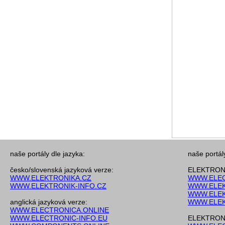
naše portály dle jazyka:
naše portál
česko/slovenská jazyková verze:
ELEKTRONI
WWW.ELEKTRONIKA.CZ
WWW.ELEC
WWW.ELEKTRONIK-INFO.CZ
WWW.ELEK
WWW.ELEK
anglická jazyková verze:
WWW.ELEK
WWW.ELECTRONICA.ONLINE
WWW.ELECTRONIC-INFO.EU
ELEKTRONI