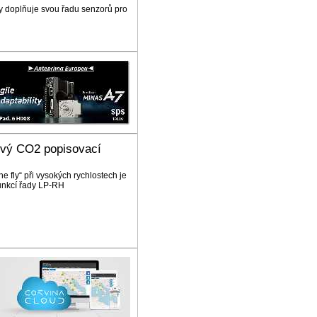
y doplňuje svou řadu senzorů pro
vý CO2 popisovací
e fly“ při vysokých rychlostech je
unkcí řady LP-RH