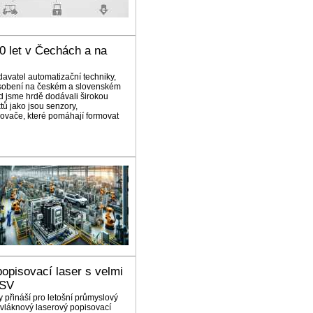
0 let v Čechách a na
davatel automatizační techniky,
ůsobení na českém a slovenském
d jsme hrdě dodávali širokou
tů jako jsou senzory,
ovače, které pomáhají formovat
opisovací laser s velmi
MSV
 přináší pro letošní průmyslový
 vláknový laserový popisovací