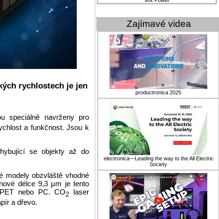
Vox Power
Zajímavé videa
kých rychlostech je jen
productronica 2025
u speciálně navrženy pro
chlost a funkčnost. Jsou k
hybující se objekty až do
electronica—Leading the way to the All Electric
Society
é modely obzvláště vhodné
nové délce 9,3 μm je tento
je PET nebo PC. CO
laser
2
pír a dřevo.