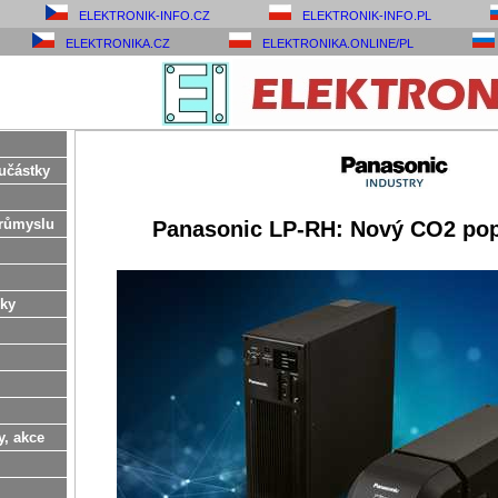
ELEKTRONIK-INFO.CZ
ELEKTRONIK-INFO.PL
ELEKTRONIKA.CZ
ELEKTRONIKA.ONLINE/PL
učástky
růmyslu
Panasonic LP-RH: Nový CO2 pop
ky
y, akce