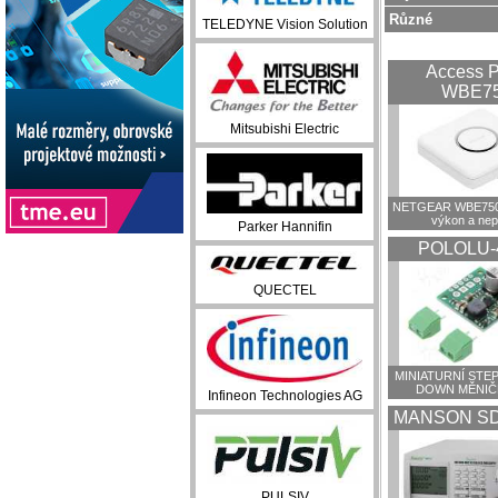
Různé
TELEDYNE Vision Solution
Access P
WBE7
Mitsubishi Electric
NETGEAR WBE750:
výkon a ne
Parker Hannifin
POLOLU-
QUECTEL
MINIATURNÍ STEP
DOWN MĚNIČ
Infineon Technologies AG
MANSON SD
PULSIV