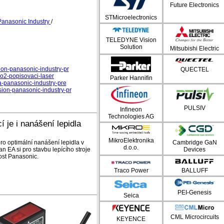
Future Electronics
STMicroelectronics
Panasonic Industry
/
TELEDYNE Vision
Solution
Mitsubishi Electric
on-panasonic-industry-pr
QUECTEL
co2-popisovaci-laser
Parker Hannifin
a-panasonic-industry-pre
on-panasonic-industry-pr
PULSIV
Infineon
Technologies AG
 je i nanášení lepidla
MikroElektronika
ro optimální nanášení lepidla v
Cambridge GaN
d.o.o.
 EA si pro stavbu lepícího stroje
Devices
ost Panasonic.
Traco Power
BALLUFF
PEI-Genesis
Seica
CML Microcircuits
KEYENCE