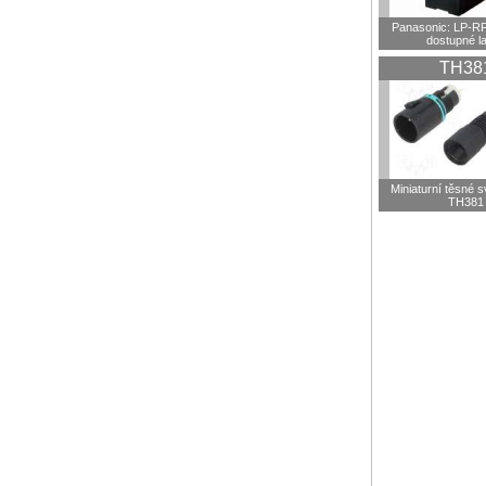
Panasonic: LP-R
dostupné l
TH38
Miniaturní těsné 
TH381