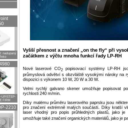
oint
50
Vyšší přesnost a značení „on the fly“ při vyso
 nadupaný
začátkem z výčtu mnoha funkcí řady LP-RH
překo
4980
Nové laserové CO
popisovací systémy LP-RH jso
2
průmyslová odvětví s obzvláště vysokými nároky na ry
dispozici s výkonem 10 W, 20 W a 30 W.
Velmi rychlý galvano skener umožňuje popisovat po
rychlosti 240 m/min.
-UP/STEP-
E FIRM
Díky malému průměru laserového paprsku jsou někter
pro značení extrémně malých součástí. Díky kratší vl
P-2210
laser vhodný pro popis průhledných plastů, jako 
umožňuje také značení organických materiálů, jako je pa