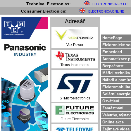
Technical Electronics:
ELECTRONIC-INFO.EU
Consumer Electronics:
ELECTRONICA.ONLINE
Adresář
HomePage
Elektronické so
Vox Power
Embedded
Automatizace p
Texas Instruments
Bezpečnost
Měřicí technika
Nářadí a pomůc
Elektromobilita
Solární energie
STMicroelectronics
Osvětlení
Zaměstnání
Veletrhy, výstav
Future Electronics
Online akce
Zajímavé videa