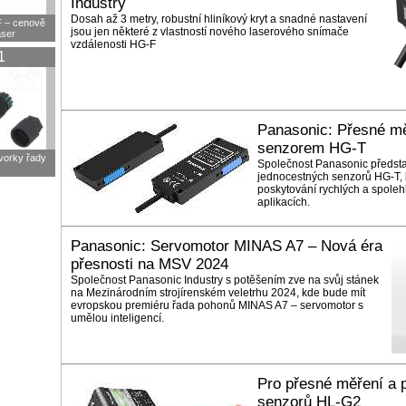
Industry
Dosah až 3 metry, robustní hliníkový kryt a snadné nastavení
F – cenově
jsou jen některé z vlastností nového laserového snímače
aser
vzdálenosti HG-F
1
Panasonic: Přesné mě
senzorem HG-T
svorky řady
Společnost Panasonic předsta
jednocestných senzorů HG-T, 
poskytování rychlých a spoleh
aplikacích.
Panasonic: Servomotor MINAS A7 – Nová éra
přesnosti na MSV 2024
Společnost Panasonic Industry s potěšením zve na svůj stánek
na Mezinárodním strojírenském veletrhu 2024, kde bude mít
evropskou premiéru řada pohonů MINAS A7 – servomotor s
umělou inteligencí.
Pro přesné měření a p
senzorů HL-G2