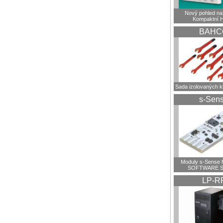
Nový pohled na 
Kompaktní 
BAHC
Sada izolovaných 
s-Sen
Moduly s-Sense 
SOFTWARE S
LP-R