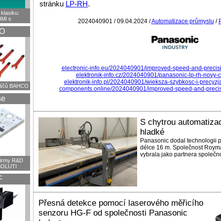
stránku
LP-RH
.
klasiku:
HMI s
2024040901 / 09.04.2024 /
Automatizace průmyslu
/
O
electronic-info.eu/2024040901/improved-speed-and-precisi
elektronik-info.cz/2024040901/panasonic-lp-rh-novy-
elektronik-info.pl/2024040901/wieksza-szybkosc-i-precyzj
klíčů BAHCO
components.online/2024040901/improved-speed-and-precisi
se
S chytrou automatizací
hladké
Panasonic dodal technologii p
délce 16 m. Společnost Royman
vybrala jako partnera společn
firmy R&D
OLUTI
F
Přesná detekce pomocí laserového měřicího
senzoru HG-F od společnosti Panasonic