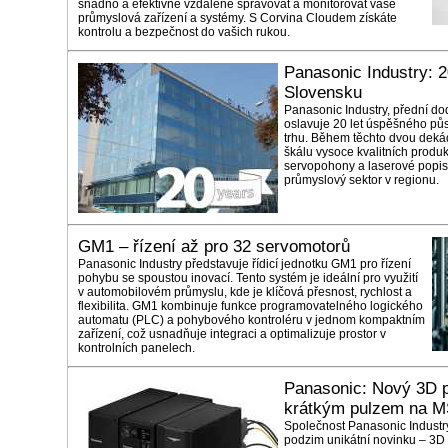
snadno a efektivně vzdáleně spravovat a monitorovat vaše
průmyslová zařízení a systémy. S Corvina Cloudem získáte
kontrolu a bezpečnost do vašich rukou.
Panasonic Industry: 2
Slovensku
Panasonic Industry, přední do
oslavuje 20 let úspěšného p
trhu. Během těchto dvou deká
škálu vysoce kvalitních produk
servopohony a laserové popis
průmyslový sektor v regionu.
GM1 – řízení až pro 32 servomotorů
Panasonic Industry představuje řídicí jednotku GM1 pro řízení
pohybu se spoustou inovací. Tento systém je ideální pro využití
v automobilovém průmyslu, kde je klíčová přesnost, rychlost a
flexibilita. GM1 kombinuje funkce programovatelného logického
automatu (PLC) a pohybového kontroléru v jednom kompaktním
zařízení, což usnadňuje integraci a optimalizuje prostor v
kontrolních panelech.
Panasonic: Nový 3D p
krátkým pulzem na 
Společnost Panasonic Industry
podzim unikátní novinku – 3D