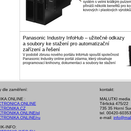
systém s velmi krátkým pulz
přináší několik benefitů pro k
kovových i plastových výrobků
Panasonic Industry InfoHub – užitečné odkazy
a soubory ke stažení pro automatizační
zařízení a řešení
V podobě zbrusu nového portálu InfoHub spouští společnost
Panasonic Industry online portál zdarma, který obsahuje
programovací knihovny, dokumentaci a soubory ke stažení
y dle zaměření:
kontakt:
KA.ONLINE :
MALUTKI media s
TRONICA.ONLINE
Těrlická 475/22
TRONIKA.CZ
735 35 Horní Su
TRONIKA.ONLINE/pl
tel. 00420-6035
TRONIKA.ONLINE/ru
e-mail:
info@mal
K-INFO: