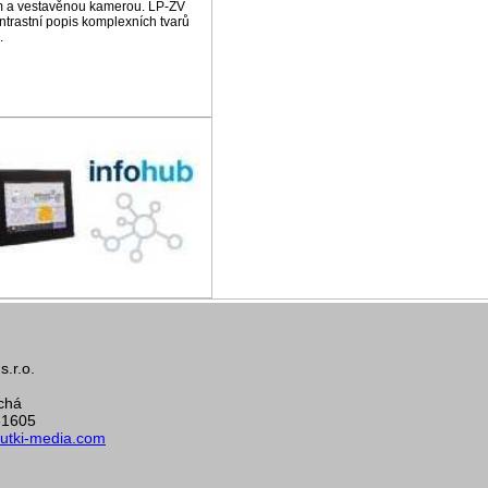
em a vestavěnou kamerou. LP-ZV
ontrastní popis komplexních tvarů
.
.r.o.
chá
31605
utki-media.com