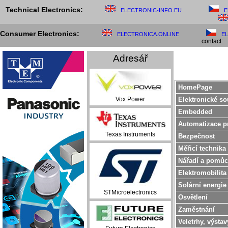
Technical Electronics:
ELECTRONIC-INFO.EU
E
Consumer Electronics:
ELECTRONICA.ONLINE
E
contact:
Adresář
HomePage
Elektronické so
Vox Power
Embedded
Automatizace p
Texas Instruments
Bezpečnost
Měřicí technika
Nářadí a pomůc
Elektromobilita
Solární energie
STMicroelectronics
Osvětlení
Zaměstnání
Veletrhy, výstav