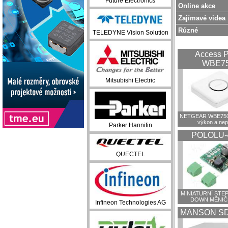
Future Electronics
Online akce
Zajímavé videa
Různé
TELEDYNE Vision Solution
Access P
WBE7
Mitsubishi Electric
NETGEAR WBE750:
výkon a ne
Parker Hannifin
POLOLU-
QUECTEL
MINIATURNÍ STEP
DOWN MĚNIČ
Infineon Technologies AG
MANSON SD