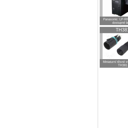
Panasonic: LP-R
dostupné l
TH38
Miniaturní těsné 
TH381