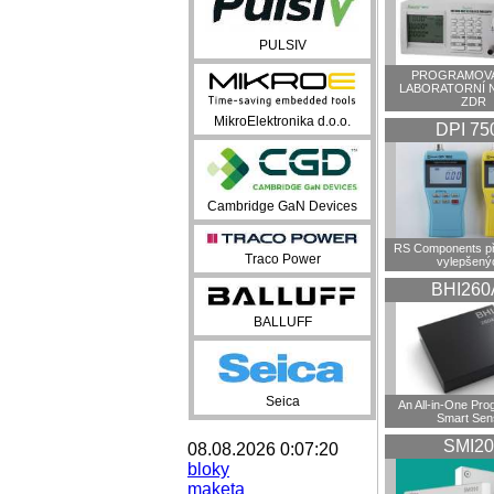
PULSIV
PROGRAMOVA
LABORATORNÍ 
ZDR
MikroElektronika d.o.o.
DPI 75
Cambridge GaN Devices
RS Components př
Traco Power
vylepšenýc
BHI260
BALLUFF
Seica
An All-in-One Pr
Smart Sen
SMI20
08.08.2026 0:07:20
bloky
maketa