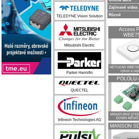
Zajímavé videa
Různé
TELEDYNE Vision Solution
Access P
WBE7
Mitsubishi Electric
NETGEAR WBE750:
výkon a ne
Parker Hannifin
POLOLU-
QUECTEL
MINIATURNÍ STEP
DOWN MĚNIČ
Infineon Technologies AG
MANSON SD