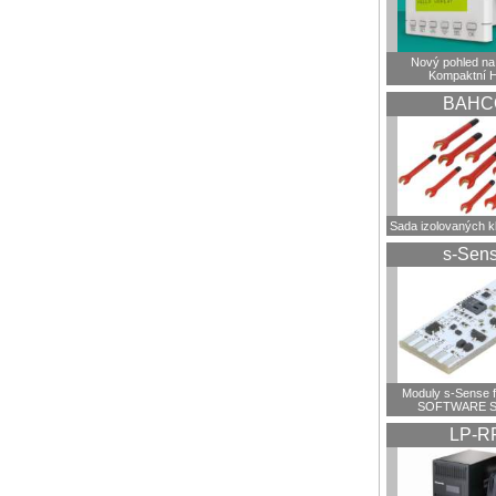
Nový pohled na 
Kompaktní 
BAHC
Sada izolovaných 
s-Sen
Moduly s-Sense 
SOFTWARE S
LP-R