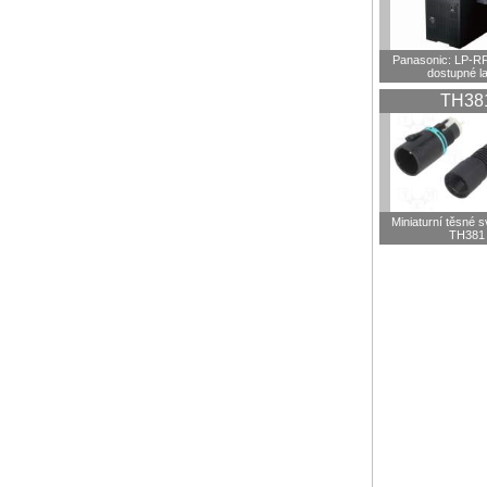
Panasonic: LP-R
dostupné l
TH38
Miniaturní těsné 
TH381