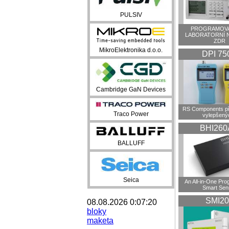
PULSIV
PROGRAMOVA
LABORATORNÍ 
ZDR
MikroElektronika d.o.o.
DPI 75
Cambridge GaN Devices
RS Components př
Traco Power
vylepšenýc
BHI260
BALLUFF
Seica
An All-in-One Pr
Smart Sen
SMI20
08.08.2026 0:07:20
bloky
maketa