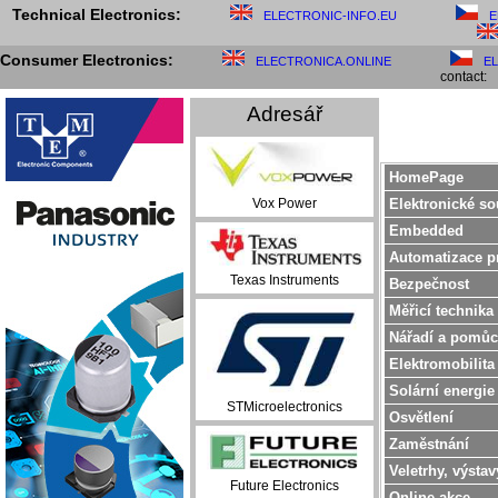
Technical Electronics:
ELECTRONIC-INFO.EU
E
Consumer Electronics:
ELECTRONICA.ONLINE
E
contact:
Adresář
HomePage
Elektronické so
Vox Power
Embedded
Automatizace p
Texas Instruments
Bezpečnost
Měřicí technika
Nářadí a pomůc
Elektromobilita
Solární energie
STMicroelectronics
Osvětlení
Zaměstnání
Veletrhy, výstav
Future Electronics
Online akce