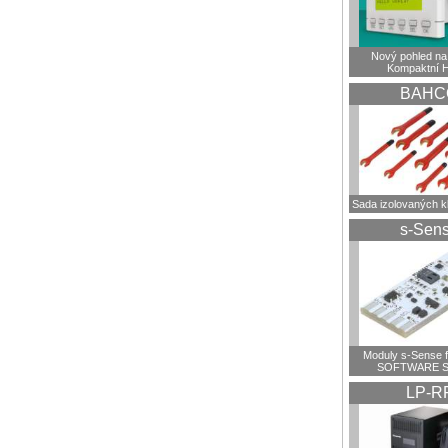
Nový pohled na 
Kompaktní 
BAHC
Sada izolovaných 
s-Sen
Moduly s-Sense 
SOFTWARE S
LP-R