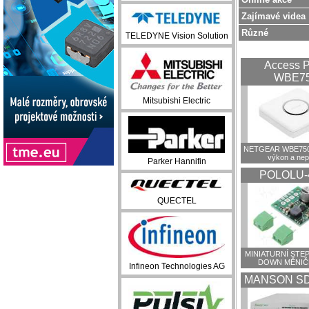
Zajímavé videa
Různé
TELEDYNE Vision Solution
Access P
WBE7
Mitsubishi Electric
NETGEAR WBE750:
výkon a ne
Parker Hannifin
POLOLU-
QUECTEL
MINIATURNÍ STEP
DOWN MĚNIČ
Infineon Technologies AG
MANSON SD