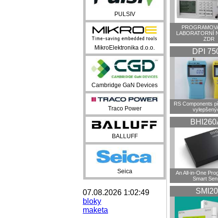
PULSIV
PROGRAMOVA
LABORATORNÍ 
ZDR
MikroElektronika d.o.o.
DPI 75
Cambridge GaN Devices
RS Components př
Traco Power
vylepšenýc
BHI260
BALLUFF
Seica
An All-in-One Pr
Smart Sen
SMI20
07.08.2026 1:02:49
bloky
maketa