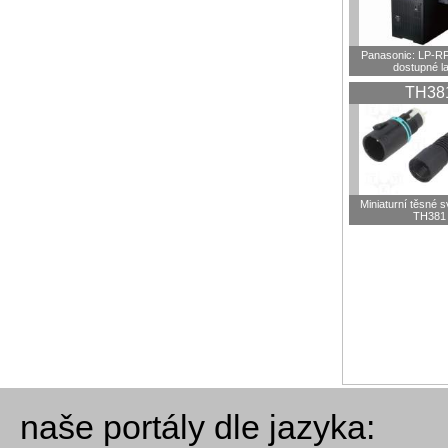
Panasonic: LP-R
dostupné l
TH38
Miniaturní těsné 
TH381
naše portály dle jazyka: