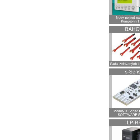
Nový pohled na 
Kompaktní 
BAHC
Sada izolovaných 
s-Sen
Moduly s-Sense 
SOFTWARE S
LP-R