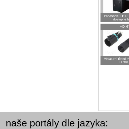
Panasonic: LP-R
dostupné l
TH38
Miniaturní těsné 
TH381
naše portály dle jazyka: