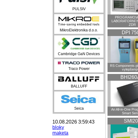
PULSIV
PROGRAMOVA
LABORATORNÍ 
ZDR
MikroElektronika d.o.o.
DPI 75
Cambridge GaN Devices
RS Components př
Traco Power
vylepšenýc
BHI260
BALLUFF
Seica
An All-in-One Pr
Smart Sen
SMI20
10.08.2026 3:59:43
bloky
maketa