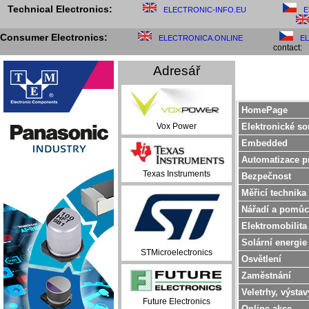
Technical Electronics:
ELECTRONIC-INFO.EU
E
Consumer Electronics:
ELECTRONICA.ONLINE
E
contact:
Adresář
HomePage
Elektronické so
Vox Power
Embedded
Automatizace p
Texas Instruments
Bezpečnost
Měřicí technika
Nářadí a pomůc
Elektromobilita
Solární energie
STMicroelectronics
Osvětlení
Zaměstnání
Veletrhy, výstav
Future Electronics
Online akce