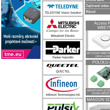
Zajímavé videa
Různé
TELEDYNE Vision Solution
Access P
WBE7
Mitsubishi Electric
NETGEAR WBE750:
výkon a ne
Parker Hannifin
POLOLU-
QUECTEL
MINIATURNÍ STEP
DOWN MĚNIČ
Infineon Technologies AG
MANSON SD